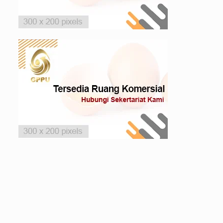
Norman
PS Broiler
FS Broiler
Alan Pratama
PS Broiler
FS Broiler