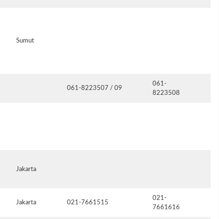
Sumut
061-
061-8223507 / 09
8223508
Jakarta
021-
Jakarta
021-7661515
jo
7661616