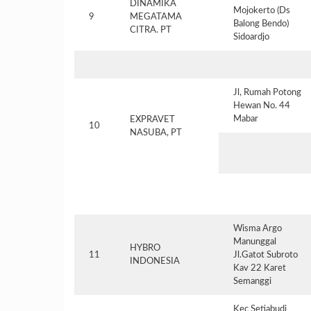
DINAMIKA
Mojokerto (Ds
9
MEGATAMA
Balong Bendo)
CITRA. PT
Sidoardjo
Jl, Rumah Potong
Hewan No. 44
Mabar
EXPRAVET
10
NASUBA, PT
Wisma Argo
Manunggal
HYBRO
11
Jl.Gatot Subroto
INDONESIA
Kav 22 Karet
Semanggi
Kec Setiabudi