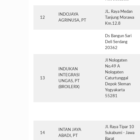
JL. Raya Medan
INDOJAYA
12
Tanjung Morawa
AGRINUSA, PT
Km.12.8
Ds Bangun Sari
Deli Serdang
20362
Jl Nologaten
No.49 A
INDUKAN
Nologaten
INTEGRASI
13
Caturtunggal
UNGAS, PT
Depok Sleman
(BROILERX)
Yogyakarta
55281
Jl. Raya Tipar 10
INTAN JAYA
14
Sukabumi - Jawa
ABADI, PT
Barat