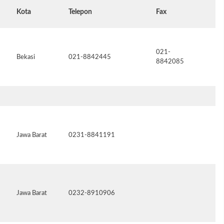
Kota
Telepon
Fax
Em
021-
Bekasi
021-8842445
ju
8842085
kj
Jawa Barat
0231-8841191
ba
Jawa Barat
0232-8910906
nu