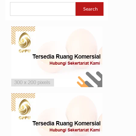
Contact
ail
Keterangan
Search
Person
hana@golcoin-id.com
Adi
PS Broiler
.indra@goldcoin-id.com
PS Layer
mbangwanta@gmail.com
santara.aretha@gmail.com
Yoga Oksesi
PS Broiler