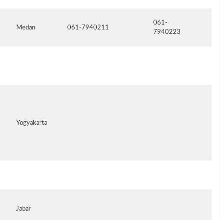
061-
Medan
061-7940211
an
7940223
in
Yogyakarta
Jabar