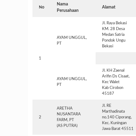
Nama
o
Alamat
N
Perusahaan
Jl. Raya Bekasi
KM. 28 Desa
Medan Satria
AYAM UNGGUL,
Pondok Ungu
PT
Bekasi
1
Jl. KH Zaenal
Arifin Ds Cisaat,
AYAM UNGGUL,
Kec Walet
PT
Kab Cirobon
45187
Jl. RE
ARETHA
Marthadinata
NUSANTARA
2
no.140 Ciporang,
FARM, PT
Kec. Kuningan
(AS PUTRA)
Jawa Barat 45511