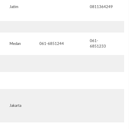
Jatim
0811364249
yu
061-
Medan
061-6851244
na
6851233
bm
Jakarta
el