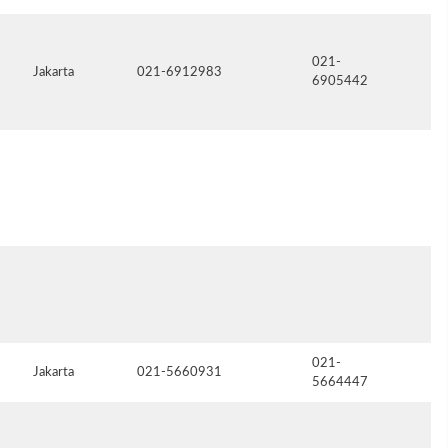
021-
Jakarta
021-6912983
ch
6905442
je
021-
Jakarta
021-5660931
5664447
or