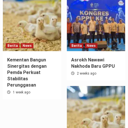
Berita
News
Berita
News
Kementan Bangun
Asrokh Nawawi
Sinergitas dengan
Nakhoda Baru GPPU
Pemda Perkuat
2 weeks ago
Stabilitas
Perunggasan
1 week ago