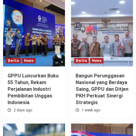
Berita
News
Berita
News
GPPU Luncurkan Buku
Bangun Perunggasan
55 Tahun, Rekam
Nasional yang Berdaya
Perjalanan Industri
Saing, GPPU dan Ditjen
Pembibitan Unggas
PKH Perkuat Sinergi
Indonesia
Strategis
2 days ago
1 week ago