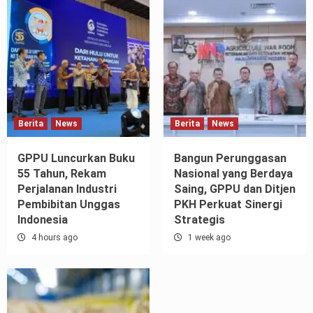
Berita
News
Berita
News
GPPU Luncurkan Buku
Bangun Perunggasan
55 Tahun, Rekam
Nasional yang Berdaya
Perjalanan Industri
Saing, GPPU dan Ditjen
Pembibitan Unggas
PKH Perkuat Sinergi
Indonesia
Strategis
4 hours ago
1 week ago