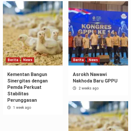
Berita
News
Berita
News
Kementan Bangun
Asrokh Nawawi
Sinergitas dengan
Nakhoda Baru GPPU
Pemda Perkuat
2 weeks ago
Stabilitas
Perunggasan
1 week ago