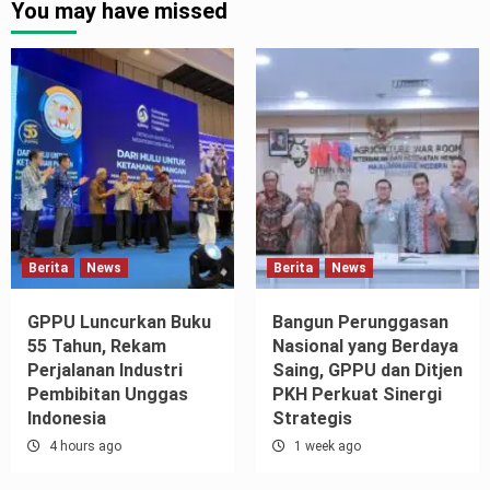
You may have missed
Berita
News
Berita
News
GPPU Luncurkan Buku
Bangun Perunggasan
55 Tahun, Rekam
Nasional yang Berdaya
Perjalanan Industri
Saing, GPPU dan Ditjen
Pembibitan Unggas
PKH Perkuat Sinergi
Indonesia
Strategis
4 hours ago
1 week ago