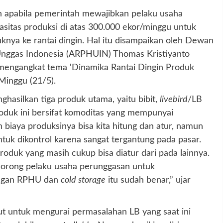
an apabila pemerintah mewajibkan pelaku usaha
sitas produksi di atas 300.000 ekor/minggu untuk
a ke rantai dingin. Hal itu disampaikan oleh Dewan
nggas Indonesia (ARPHUIN) Thomas Kristiyanto
 mengangkat tema ‘Dinamika Rantai Dingin Produk
 Minggu (21/5).
ghasilkan tiga produk utama, yaitu bibit,
livebird
/LB
roduk ini bersifat komoditas yang mempunyai
n biaya produksinya bisa kita hitung dan atur, namun
untuk dikontrol karena sangat tergantung pada pasar.
oduk yang masih cukup bisa diatur dari pada lainnya.
orong pelaku usaha perunggasan untuk
dengan RPHU dan
cold storage
itu sudah benar,” ujar
ut untuk mengurai permasalahan LB yang saat ini