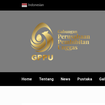
Skip
Indonesian
to
content
Home
Tentang
News
Pustaka
Gal