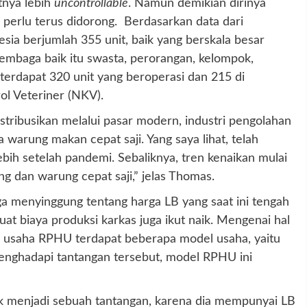
tnya lebih
uncontrollable
. Namun demikian dirinya
 perlu terus didorong. Berdasarkan data dari
sia berjumlah 355 unit, baik yang berskala besar
lembaga baik itu swasta, perorangan, kelompok,
 terdapat 320 unit yang beroperasi dan 215 di
ol Veteriner (NKV).
istribusikan melalui pasar modern, industri pengolahan
 warung makan cepat saji. Yang saya lihat, telah
bih setelah pandemi. Sebaliknya, tren kenaikan mulai
ng dan warung cepat saji,” jelas Thomas.
 menyinggung tentang harga LB yang saat ini tengah
at biaya produksi karkas juga ikut naik. Mengenai hal
m usaha RPHU terdapat beberapa model usaha, yaitu
menghadapi tantangan tersebut, model RPHU ini
ak menjadi sebuah tantangan, karena dia mempunyai LB