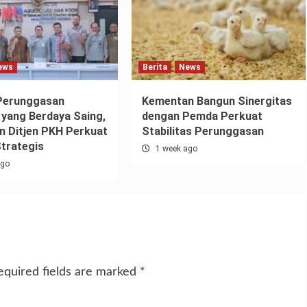
ews
Berita
News
Perunggasan
Kementan Bangun Sinergitas
 yang Berdaya Saing,
dengan Pemda Perkuat
 Ditjen PKH Perkuat
Stabilitas Perunggasan
Strategis
1 week ago
ago
equired fields are marked
*