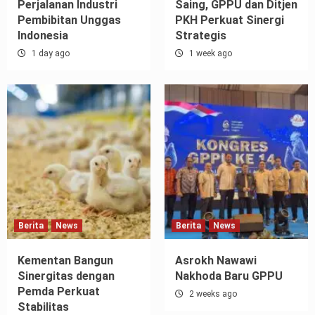
55 Tahun, Rekam
Nasional yang Berdaya
Perjalanan Industri
Saing, GPPU dan Ditjen
Pembibitan Unggas
PKH Perkuat Sinergi
Indonesia
Strategis
1 day ago
1 week ago
Berita
News
Berita
News
Kementan Bangun
Asrokh Nawawi
Sinergitas dengan
Nakhoda Baru GPPU