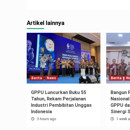
Artikel lainnya
Berita
News
Berita
N
GPPU Luncurkan Buku 55
Bangun 
Tahun, Rekam Perjalanan
Nasional
Industri Pembibitan Unggas
GPPU dan
Indonesia
Sinergi 
3 hours ago
1 week 