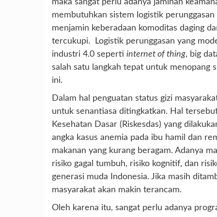
maka sangat perlu adanya jaminan keamana
membutuhkan sistem logistik perunggasan ya
menjamin keberadaan komoditas daging dan
tercukupi. Logistik perunggasan yang mod
industri 4.0 seperti
internet of thing
, big da
salah satu langkah tepat untuk menopang 
ini.
Dalam hal penguatan status gizi masyarak
untuk senantiasa ditingkatkan. Hal tersebu
Kesehatan Dasar (Riskesdas) yang dilakuk
angka kasus anemia pada ibu hamil dan rema
makanan yang kurang beragam. Adanya masal
risiko gagal tumbuh, risiko kognitif, dan ri
generasi muda Indonesia. Jika masih ditam
masyarakat akan makin terancam.
Oleh karena itu, sangat perlu adanya prog