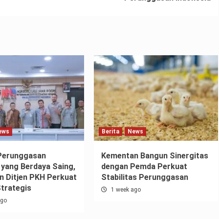
ews
Berita
News
Perunggasan
Kementan Bangun Sinergitas
 yang Berdaya Saing,
dengan Pemda Perkuat
 Ditjen PKH Perkuat
Stabilitas Perunggasan
Strategis
1 week ago
ago