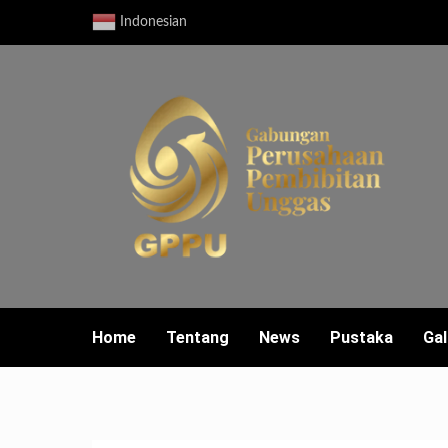
Skip
Indonesian
to
content
Home
Tentang
News
Pustaka
Gal