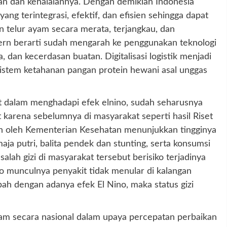
n dan kehalalannya. Dengan demikian Indonesia
ng terintegrasi, efektif, dan efisien sehingga dapat
 telur ayam secara merata, terjangkau, dan
ern berarti sudah mengarah ke penggunakan teknologi
ta, dan kecerdasan buatan. Digitalisasi logistik menjadi
sistem ketahanan pangan protein hewani asal unggas
at dalam menghadapi efek elnino, sudah seharusnya
t karena sebelumnya di masyarakat seperti hasil Riset
an oleh Kementerian Kesehatan menunjukkan tingginya
ja putri, balita pendek dan stunting, serta konsumsi
ah gizi di masyarakat tersebut berisiko terjadinya
siko munculnya penyakit tidak menular di kalangan
bah dengan adanya efek El Nino, maka status gizi
ram secara nasional dalam upaya percepatan perbaikan