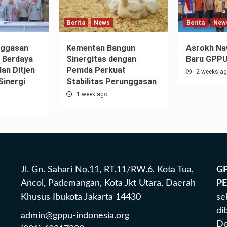
Berita
News
Berita
New
nggasan
Kementan Bangun
Asrokh Na
g Berdaya
Sinergitas dengan
Baru GPP
an Ditjen
Pemda Perkuat
2 weeks a
Sinergi
Stabilitas Perunggasan
1 week ago
Jl. Gn. Sahari No.11, RT.11/RW.6, Kota Tua,
G
Ancol, Pademangan, Kota Jkt Utara, Daerah
P
Khusus Ibukota Jakarta 14430
se
di
admin@gppu-indonesia.org
De