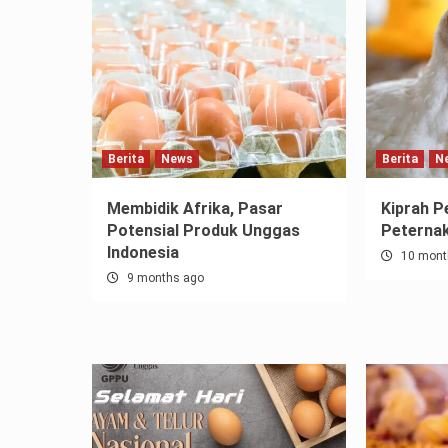
Berita
News
Berita
N
Membidik Afrika, Pasar
Kiprah 
Potensial Produk Unggas
Peternak
Indonesia
10 mont
9 months ago