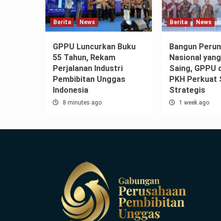
Berita
News
Berita
News
GPPU Luncurkan Buku
Bangun Peru
55 Tahun, Rekam
Nasional yan
Perjalanan Industri
Saing, GPPU d
Pembibitan Unggas
PKH Perkuat 
Indonesia
Strategis
8 minutes ago
1 week ago