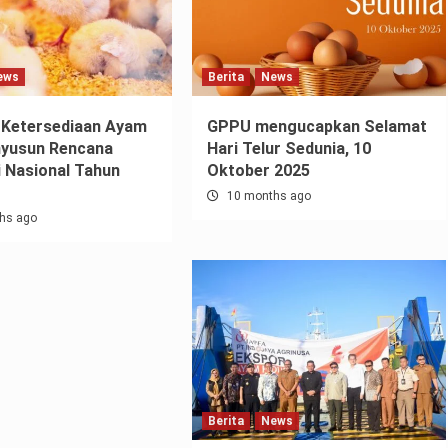
ews
Berita
News
 Ketersediaan Ayam
GPPU mengucapkan Selamat
nyusun Rencana
Hari Telur Sedunia, 10
 Nasional Tahun
Oktober 2025
10 months ago
hs ago
Berita
News