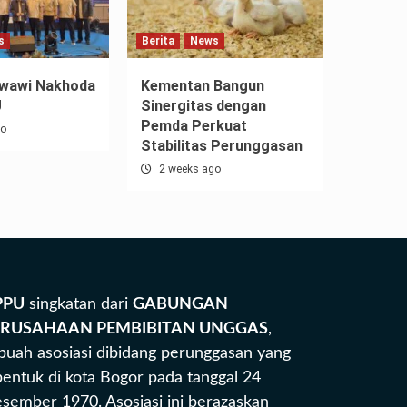
s
Berita
News
wawi Nakhoda
Kementan Bangun
U
Sinergitas dengan
Pemda Perkuat
go
Stabilitas Perunggasan
2 weeks ago
PPU
singkatan dari
GABUNGAN
ERUSAHAAN PEMBIBITAN UNGGAS
,
buah asosiasi dibidang perunggasan yang
bentuk di kota Bogor pada tanggal 24
sember 1970. Asosiasi ini berazaskan